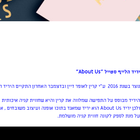
יריד הלייף סטייל "About Us"
נוצר בשנת 2016 ע"י קרין לאופר דיין ובדצמבר האחרון התקיים היריד השביעי
היריד מבוסס על התפישה שמלווה את קרין והיא שחווית קניה איכותית ח
ולכן יריד About Us הוא יריד שמאגד בתוכו אופנה ועיצוב משובחים , אוכל עשיר, מוזיקה נעימה ובר מגוון
על מנת לספק לקונה חווית קניה מושלמת.