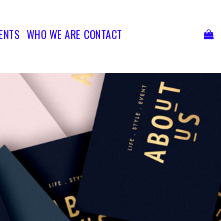
Ski
t
conten
ENTS
WHO WE ARE
CONTACT