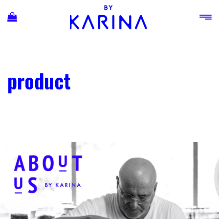
Ski
t
conten
product