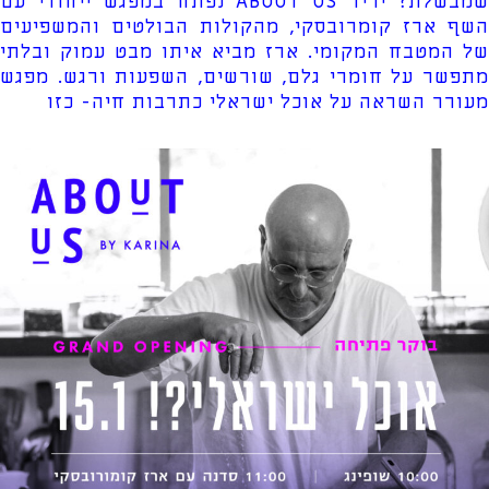
שמבשלת? יריד ABOUT US נפתח במפגש ייחודי עם
השף ארז קומרובסקי, מהקולות הבולטים והמשפיעים
של המטבח המקומי. ארז מביא איתו מבט עמוק ובלתי
מתפשר על חומרי גלם, שורשים, השפעות ורגש. מפגש
מעורר השראה על אוכל ישראלי כתרבות חיה- כזו