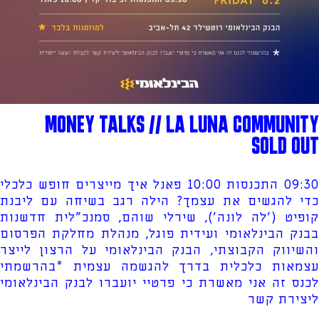
MONEY TALKS // LA LUNA COMMUNITY
SOLD OUT
09:30 התכנסות 10:00 פאנל איך מייצרים חופש כלכלי
כדי להגשים את עצמך? הילה רגב בשיחה עם ליבנת
קופיט ('לה לונה'), שירלי שוהם, סמנכ"לית חדשנות
בבנק הבינלאומי ועידית פוגל, מנהלת מחלקת הפרסום
והשיווק הקבוצתי, הבנק הבינלאומי על הרצון לייצר
עצמאות כלכלית בדרך להגשמה עצמית *בהרשמתי
לכנס זה אני מאשרת כי פרטיי יועברו לבנק הבינלאומי
ליצירת קשר