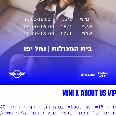
MINI X ABOUT US VIP
יריד About us #15 במהדורת חורף ייחודית 40
חנויות של עיצוב ישראלי מכל תחומי הלייף סטייל,