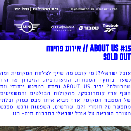
ABOUT US #15 // אירוע פתיחה
SOLD OUT
אוכל ישראלי?! מי קובע מה שייך לצלחת המקומית ומה
נשאר בחוץ- המסורת, הגיאוגרפיה, הזיכרון או היד
שמבשלת? יריד ABOUT US נפתח במפגש ייחודי עם
השף ארז קומרובסקי, מהקולות הבולטים והמשפיעים
של המטבח המקומי. ארז מביא איתו מבט עמוק ובלתי
מתפשר על חומרי גלם, שורשים, השפעות ורגש. מפגש
מעורר השראה על אוכל ישראלי כתרבות חיה- כזו