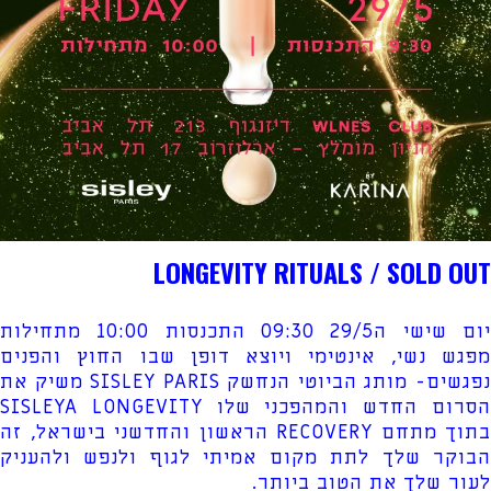
LONGEVITY RITUALS / SOLD OUT
יום שישי ה29/5 09:30 התכנסות 10:00 מתחילות
מפגש נשי, אינטימי ויוצא דופן שבו החוץ והפנים
נפגשים- מותג הביוטי הנחשק SISLEY PARIS משיק את
הסרום החדש והמהפכני שלו SISLEYA LONGEVITY
בתוך מתחם RECOVERY הראשון והחדשני בישראל, זה
הבוקר שלך לתת מקום אמיתי לגוף ולנפש ולהעניק
לעור שלך את הטוב ביותר.