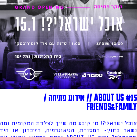
ABOUT US #15 // אירוע פתיחה /
FRIENDS&FAMILY
אוכל ישראלי?! מי קובע מה שייך לצלחת המקומית ומה
נשאר בחוץ- המסורת, הגיאוגרפיה, הזיכרון או היד