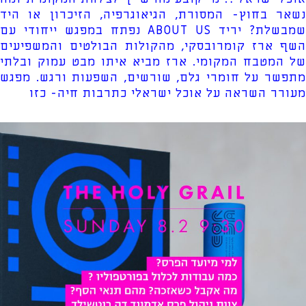
נשאר בחוץ- המסורת, הגיאוגרפיה, הזיכרון או היד
שמבשלת? יריד ABOUT US נפתח במפגש ייחודי עם
השף ארז קומרובסקי, מהקולות הבולטים והמשפיעים
של המטבח המקומי. ארז מביא איתו מבט עמוק ובלתי
מתפשר על חומרי גלם, שורשים, השפעות ורגש. מפגש
מעורר השראה על אוכל ישראלי כתרבות חיה- כזו