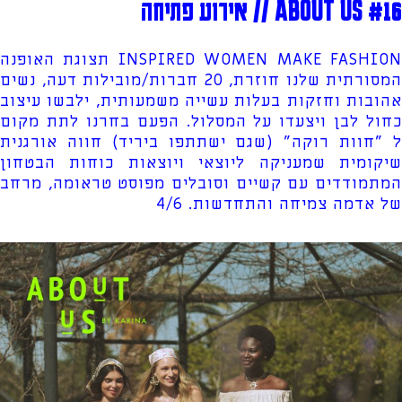
ABOUT US #16 // אירוע פתיחה
INSPIRED WOMEN MAKE FASHION תצוגת האופנה
המסורתית שלנו חוזרת, 20 חברות/מובילות דעה, נשים
אהובות וחזקות בעלות עשייה משמעותית, ילבשו עיצוב
כחול לבן ויצעדו על המסלול. הפעם בחרנו לתת מקום
ל "חוות רוקה" (שגם ישתתפו ביריד) חווה אורגנית
שיקומית שמעניקה ליוצאי ויוצאות כוחות הבטחון
המתמודדים עם קשיים וסובלים מפוסט טראומה, מרחב
של אדמה צמיחה והתחדשות. 4/6