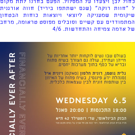
כחול לבן ויצעדו על המסלול. הפעם בחרנו לתת מקום
ל "חוות רוקה" (שגם ישתתפו ביריד) חווה אורגנית
שיקומית שמעניקה ליוצאי ויוצאות כוחות הבטחון
המתמודדים עם קשיים וסובלים מפוסט טראומה, מרחב
של אדמה צמיחה והתחדשות. 4/6