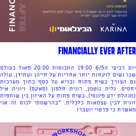
FINANCIALLY EVER AFTER
יום רביעי ה6/5 19:00 התכנסות 20:00 פאנל בעולם
שבו נשים לוקחות יותר אחריות על חייהן ועתידן, עולה
גם הצורך בשיח פתוח ובריא על כסף בתוך מערכות
יחסים. גלית גוטמן, רונית חלפון (סאקס) ויונית איל
(מנהלת ידע פיננסי), בשיח פתוח על האיזון בין שותפות
זוגית לבין עצמאות כלכלית. *בהרשמתי לכנס זה אני
מאשרת כי פרטיי יועברו