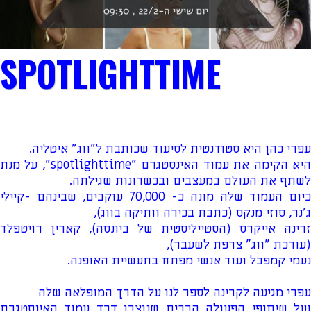
SPOTLIGHTTIME
עפרי כהן היא סטודנטית לסיעוד שכותבת ל"ווג" איטליה.
היא הקימה את עמוד האינסטגרם "spotlighttime", על מנת
לשתף את העולם במעצבים ובכשרונות שגילתה.
כיום העמוד שלה מונה כ- 70,000 עוקבים, שבינהם -קיילי
ג'נר, סוזי מנקס (כתבת בכירה וותיקה בווג),
זרינה אייקרס (הסטייליסטית של ביונסה), קארין רויטפלד
(עורכת "ווג" צרפת לשעבר),
נעמי קמפבל ועוד אנשי מפתח בתעשיית האופנה.
עפרי מגיעה לקרינה לספר לנו על הדרך המופלאה שלה
ועל שיתופי הפעולה הרבים שנוצרו דרך עמוד האינסטגרם