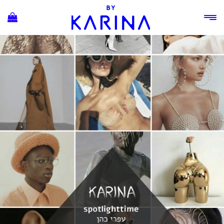
Ski
t
conten