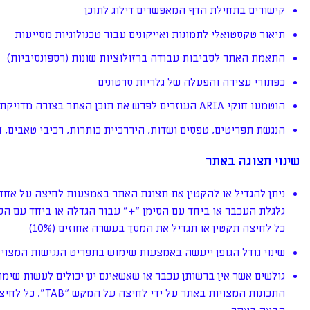
קישורים בתחילת הדף המאפשרים דילוג לתוכן
תיאור טקסטואלי לתמונות ואייקונים עבור טכנולוגיות מסייעות
התאמת האתר לסביבות עבודה ברזולוציות שונות (רספונסיביות)
כפתורי עצירה והפעלה של גלריות סרטונים
הוטמעו חוקי ARIA העוזרים לפרש את תוכן האתר בצורה מדויקת וטובה יותר
הנגשת תפריטים, טפסים ושדות, היררכיית כותרות, רכיבי טאבים, ח
שינוי תצוגה באתר
גלגלת העכבר או ביחד עם הסימן “+” עבור הגדלה או ביחד עם הס
כל לחיצה תקטין או תגדיל את המסך בעשרה אחוזים (10%)
שינוי גודל הגופן ייעשה באמצעות שימוש בתפריט הנגישות המצוי
גולשים אשר אין ברשותן עכבר או שאשאינם ינן יכולים לעשות שימ
התכונות המצויות באתר