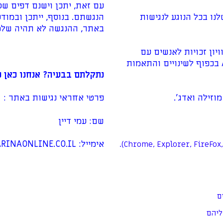
עם זאת, יתכן וישנם דפים שט
הנגשתם. בנוסף, ייתכן ובמוד
ו בכל הנוגע לנגישות
באתר, ההנגשה לא תהיה שלמ
ה בהתאם לתקנה 35 בתקנות שוויון זכויות לאנשים עם
מוגבלות (התאמות נגישות לשירות) התשע"ג 2013 לרמה AA בכפוף לשינויים והתאמות
נתקלתם בבעיה? אנחנו כאן כד
וזילה ואדג'.
פרטי אחראי נגישות באתר :
שם: עמי דיין
אימייל: CONTACT@KARINAONLINE.CO.IL
ם
ליהם