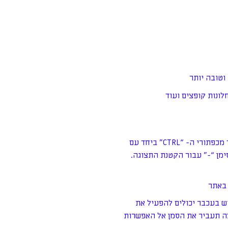
לונות קופצים ועוד
ניתן להגדיל או להקטין את תצוגת האתר באמצעות לחיצה על אחד מכפתורי ה- “CTRL” ביחד עם
ימן “-” עבור הקטנת התצוגה.
 באתר
וש בעכבר יכולים להפעיל את
 על ידי לחיצה על המקש “TAB”. כל לחיצה תעביר את הסמן אל האפשרות