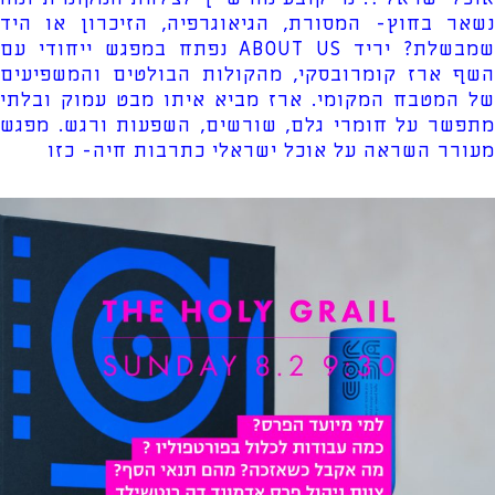
נשאר בחוץ- המסורת, הגיאוגרפיה, הזיכרון או היד
שמבשלת? יריד ABOUT US נפתח במפגש ייחודי עם
השף ארז קומרובסקי, מהקולות הבולטים והמשפיעים
של המטבח המקומי. ארז מביא איתו מבט עמוק ובלתי
מתפשר על חומרי גלם, שורשים, השפעות ורגש. מפגש
מעורר השראה על אוכל ישראלי כתרבות חיה- כזו