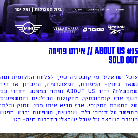
ABOUT US #15 // אירוע פתיחה
SOLD OUT
אוכל ישראלי?! מי קובע מה שייך לצלחת המקומית ומה
נשאר בחוץ- המסורת, הגיאוגרפיה, הזיכרון או היד
שמבשלת? יריד ABOUT US נפתח במפגש ייחודי עם
השף ארז קומרובסקי, מהקולות הבולטים והמשפיעים
של המטבח המקומי. ארז מביא איתו מבט עמוק ובלתי
מתפשר על חומרי גלם, שורשים, השפעות ורגש. מפגש
מעורר השראה על אוכל ישראלי כתרבות חיה- כזו