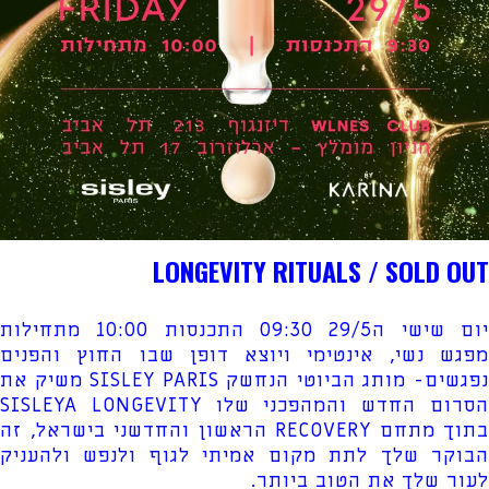
LONGEVITY RITUALS / SOLD OUT
יום שישי ה29/5 09:30 התכנסות 10:00 מתחילות
מפגש נשי, אינטימי ויוצא דופן שבו החוץ והפנים
נפגשים- מותג הביוטי הנחשק SISLEY PARIS משיק את
הסרום החדש והמהפכני שלו SISLEYA LONGEVITY
בתוך מתחם RECOVERY הראשון והחדשני בישראל, זה
הבוקר שלך לתת מקום אמיתי לגוף ולנפש ולהעניק
לעור שלך את הטוב ביותר.