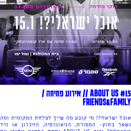
ABOUT US #15 // אירוע פתיחה /
FRIENDS&FAMILY
אוכל ישראלי?! מי קובע מה שייך לצלחת המקומית ומה
נשאר בחוץ- המסורת, הגיאוגרפיה, הזיכרון או היד