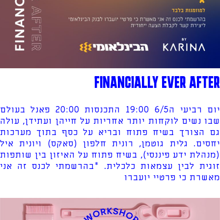
FINANCIALLY EVER AFTER
יום רביעי ה6/5 19:00 התכנסות 20:00 פאנל בעולם
שבו נשים לוקחות יותר אחריות על חייהן ועתידן, עולה
גם הצורך בשיח פתוח ובריא על כסף בתוך מערכות
יחסים. גלית גוטמן, רונית חלפון (סאקס) ויונית איל
(מנהלת ידע פיננסי), בשיח פתוח על האיזון בין שותפות
זוגית לבין עצמאות כלכלית. *בהרשמתי לכנס זה אני
מאשרת כי פרטיי יועברו