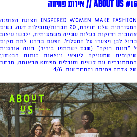
ABOUT US #16 // אירוע פתיחה
INSPIRED WOMEN MAKE FASHION תצוגת האופנה
המסורתית שלנו חוזרת, 20 חברות/מובילות דעה, נשים
אהובות וחזקות בעלות עשייה משמעותית, ילבשו עיצוב
כחול לבן ויצעדו על המסלול. הפעם בחרנו לתת מקום
ל "חוות רוקה" (שגם ישתתפו ביריד) חווה אורגנית
שיקומית שמעניקה ליוצאי ויוצאות כוחות הבטחון
המתמודדים עם קשיים וסובלים מפוסט טראומה, מרחב
של אדמה צמיחה והתחדשות. 4/6