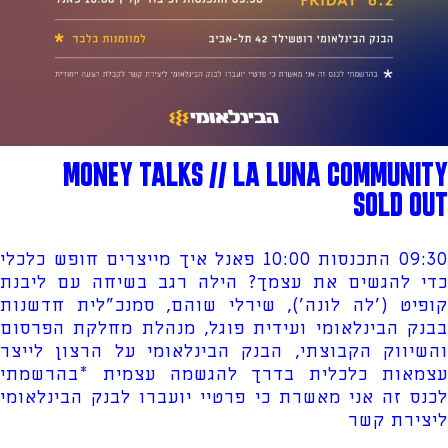
MONEY TALKS // LA LUNA COMMUNITY
SOLD OUT
09:30 התכנסות 10:00 פאנל איך מייצרים חופש כלכלי
כדי להגשים את עצמך? הילה רגב בשיחה עם ליבנת
קופיט ('לה לונה'), שירלי שוהם, סמנכ"לית חדשנות
בבנק הבינלאומי ועידית פוגל, מנהלת מחלקת הפרסום
והשיווק הקבוצתי, הבנק הבינלאומי על הרצון לייצר
עצמאות כלכלית בדרך להגשמה עצמית *בהרשמתי
לכנס זה אני מאשרת כי פרטיי יועברו לבנק הבינלאומי
ליצירת קשר