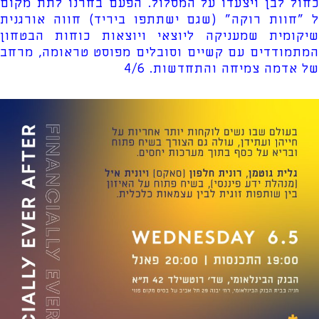
כחול לבן ויצעדו על המסלול. הפעם בחרנו לתת מקום
ל "חוות רוקה" (שגם ישתתפו ביריד) חווה אורגנית
שיקומית שמעניקה ליוצאי ויוצאות כוחות הבטחון
המתמודדים עם קשיים וסובלים מפוסט טראומה, מרחב
של אדמה צמיחה והתחדשות. 4/6