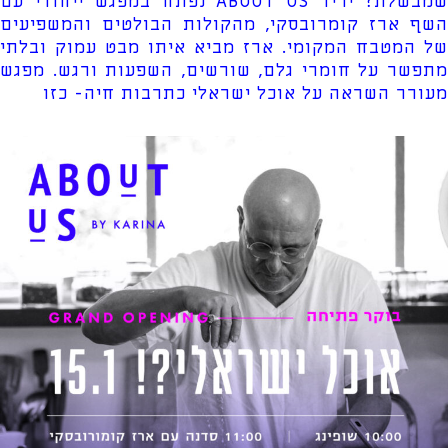
שמבשלת? יריד ABOUT US נפתח במפגש ייחודי עם
השף ארז קומרובסקי, מהקולות הבולטים והמשפיעים
של המטבח המקומי. ארז מביא איתו מבט עמוק ובלתי
מתפשר על חומרי גלם, שורשים, השפעות ורגש. מפגש
מעורר השראה על אוכל ישראלי כתרבות חיה- כזו