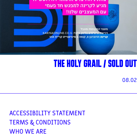
THE HOLY GRAIL / SOLD OUT
08.02
ACCESSIBILITY
STATEMENT
TERMS &
CONDITIONS
WHO WE ARE