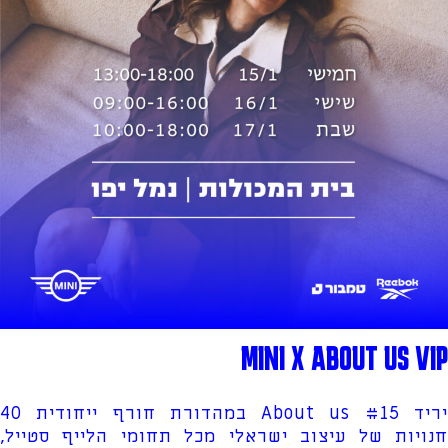
MINI X ABOUT US VIP
יריד About us #15 במהדורת חורף ייחודית 40
חנויות של עיצוב ישראלי מכל תחומי הלייף סטייל,