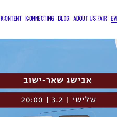
K:ONTENT
K:ONNECTING
BLOG
ABOUT US FAIR
EV