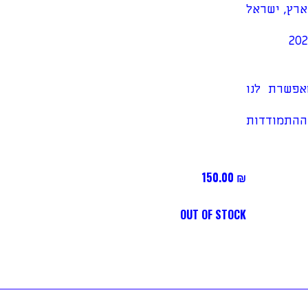
פרסמות מידי יום ב- THE NEW YORK TIMES, הארץ, ישראל
אפשרת לנו
ההתמודדות
150.00
₪
OUT OF STOCK