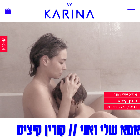
Ski
t
conten
אמא שלי ואני // קורין קיציס