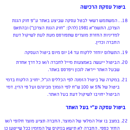
ביטול עסקת הרכישה
. המשתמש רשאי לבטל עסקה שביצע באתר ע"פ חוק הגנת
הצרכן, התשמ"א 1981 (להלן: "חוק הגנת הצרכן") ובהתאם
למדיניות החזרת מוצרים שתפורסם מעת לעת לשיקול דעת
החברה וכדין.
התשלום יוחזר ללקוח עד 14 יום מיום ביטול העסקה
הביטול ייעשה באמצעות מייל לחברה ו/או כל דרך אחרת
שבעל האתר ייראה לנכון ויפרסם באתר.
במקרה של ביטול הזמנה לפי הכללים הנ"ל, יחויב הלקוח בדמי
ביטול של 5% או 100 ש"ח לפי הנמוך מבינהם ועל פי הדין. דמי
הביטול יחויבו לשיקול דעת בעל האתר.
ביטול עסקה ע"י בעל האתר
במצב בו אזל המלאי של המוצר, החברה תציע מוצר חלופי ו/או
החזר כספי. החברה לא תישא בנזקים של המזמין ככל שייטען כן