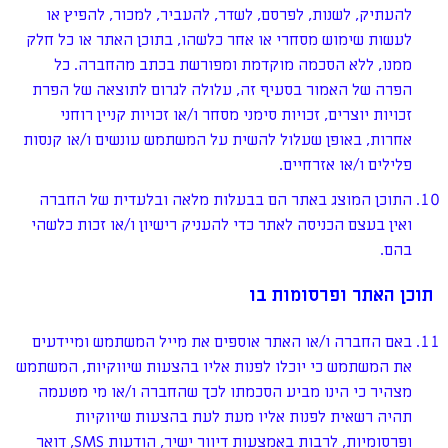
להעתיק, לשנות, לפרסם, לשדר, להעביר, למכור, להפיץ או
לעשות שימוש מסחרי או אחר כלשהו, בתוכן האתר או כל חלק
ממנו, ללא הסכמה מוקדמת ומפורשת בכתב מהחברה. כל
הפרה של האמור בסעיף זה, עלולה לגרום לתוצאה של הפרת
זכויות יוצרים, זכויות סימני מסחר ו/או זכויות קניין רוחני
אחרות, באופן שעלול להשית על המשתמש עונשים ו/או קנסות
פלילים ו/או אזרחיים.
התוכן המוצג באתר הם בבעלות מלאה ובלעדית של החברה
ואין בעצם הכניסה לאתר כדי להעניק רישיון ו/או זכות כלשהי
בהם.
תוכן האתר ופרסומות בו
באם החברה ו/או האתר אוספים את מייל המשתמש ומיידעים
את המשתמש כי יוכלו לפנות אליו בהצעות שיווקיות, המשתמש
מצהיר כי הינו מביע הסכמתו לכך שהחברה ו/או מי מטעמה
תהיה רשאית לפנות אליו מעת לעת בהצעות שיווקיות
ופרסומיות, לרבות באמצעות דיוור ישיר, הודעות SMS, דואר