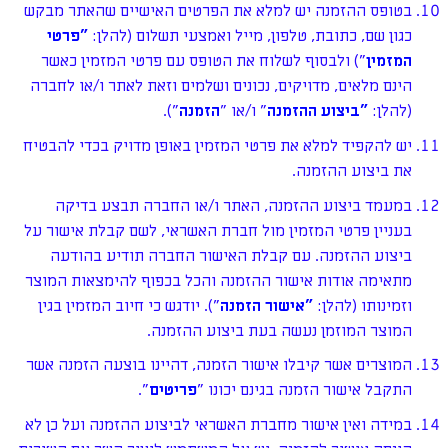
בטופס ההזמנה יש למלא את הפרטים האישיים שהאתר מבקש
כגון שם, כתובת, טלפון, מייל ואמצעי תשלום (להלן:
"
פרטי
המזמין
") ולבסוף לשלוח את הטופס עם פרטי המזמין כאשר
הינם מלאים, מדויקים, נכונים ושלמים וזאת לאתר ו/או לחברה
(להלן:
"
ביצוע ההזמנה
" ו/או "
הזמנה
").
יש להקפיד למלא את פרטי המזמין באופן מדויק בכדי להבטיח
את ביצוע ההזמנה.
במעמד ביצוע ההזמנה, האתר ו/או החברה תבצע בדיקה
בעניין פרטי המזמין מול חברת האשראי, לשם קבלת אישור על
ביצוע ההזמנה. עם קבלת האישור החברה תודיע בהודעה
מתאימה אודות אישור ההזמנה והכל בכפוף להימצאות המוצר
וזמינותו (להלן:
"
אישור הזמנה
"). יודגש כי חיוב המזמין בגין
המוצר המוזמן נעשה בעת ביצוע ההזמנה.
המוצרים אשר קיבלו אישור הזמנה, דהיינו בוצעה הזמנה אשר
התקבל אישור הזמנה בגינם יכונו "
פריטים
".
במידה ואין אישור מחברת האשראי לביצוע ההזמנה ועל כן לא