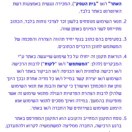
האתר
"
ו/או
"
בית העסק
"), המכירה נעשית באמצעות רשת
האינטרנט באתר בלבד.
תנאי השימוש מנוסחים בלשון זכר לצרכי נוחות בלבד, הכתוב
מתייחס לשני המינים באופן שווה.
בסעיפים בהם כתוב בגוף יחיד תהווה הצהרה והסכמה של
המשתמש לתוכן הדברים הכתובים.
הוראות תקנון זה יחולו על כל שימוש שייעשה באתר ע"י
המבקרים (להלן: "
המשתמש
" ו/או "
לקוח
") לרבות הרכישה
ו/או רכישה טלפונית ו/או הכניסה ו/או הביקור באתר ו/או
השימוש ו/או יצירת קשר במייל ו/או כל מדיה אחרת ובכך הינך
נותן את הסכמתך ואישורך כי קראת והבנת את תנאי השימוש
שלהלן לרבות הצהרת הפרטיות העולה מתנאי שימוש זה אשר
מופיעות בהמשך. במידה ואינך מסכים לתנאי השימוש אנא
הימנע משימוש בשירותים של החברה ו/או באתר.
נוסח התקנון המחייב והקובע הוא התקנון המפורסם באתר
ברגע הרכישה, החברה ממליצה למשתמשיה לקרוא ולהתעדכן,