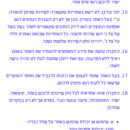
ישיר לרוכש ו/או אדם אחר.
יתר על כן, לא יישא באחריות שקשורה לשירות שניתן לכאורה
ע"י בעל האתר בעניין, כגון אך לא רק העברת הנתונים ו/או
אספקת המוצרים ו/או דיוק הנתונים שקשורים לאתר בשל כשל
של צד ג' ו/או שירות חיצוני. כל האחריות שכזאת ואחרת חלה
על צד ג', דהיינו נותן השירות שלשמו נשכר.
החברה עושה את מירב המאמצים להעמיד את האתר באופן
רציף ללא הפרעות, עם זאת ייתכן שמעת לעת לא תהיה גישה
לאתר.
בעל האתר שומר לעצמו את הזכות להגביל את מספר המוצרים
שרשאי כל לקוח ו/או מזמין לרכוש.
החברה אינה אחראית לכל נזק שייגרם לרוכש באתר, תוצאתי,
ישיר, הסתמכותי, פיצוי עונשי ועוד. בפרט אך לא רק במקרים
שלהלן:
א. שימוש או יכולת שימוש באתר על שלל רבדיו-
תוכן, יכולות אחרות ועוד.