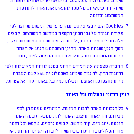
שימוש בטכנולוגית cookies וכלים אנליטיים אחרים למטרות
שיווקיות, עיסקיות, על מנת להתאים את האתר להעדפות
המשתמש וכדומה.
Cookies הנם קבצי טקסט, שהדפדפן של המשתמש יוצר לפי
פקודה ושומר על גבי הכונן הקשיח במחשב המשתמש. קבצים
אלה מכילים מידע מגוון, לרבות הדפים שבהם המשתמש ביקר,
משך הזמן ששהה באתר, מהיכן המשתמש הגיע אל האתר,
מידע שהמשתמש מבקש לראות בעת הכניסה לאתר, ועוד.
החברה מצפינה את המידע החיוני בטכנולוגיות המקובלות ולפי
דרישות הדין. לדוגמה שימוש בטכנולוגיית SSL לשם העברת
מידע מוצפן כגון אמצעי תשלום כמקובל באתרי סחר אלקטרוני.
קניין רוחני ובעלות על האתר
כל הזכויות באתר לרבות תמונות, המוצרים עצמם הן לפני
מכירתם והן לאחר, עיצוב האתר, לוגו, ממשק, מבנה האתר,
תוכנות, יישומים, קוד מחשב, קבצים גרפיים, טקסט וכל חומר
אחר הכלולים בו, הינן רכוש השייך לחברה וקניינה הרוחני. אין