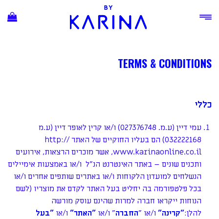
Ski
t
conten
TERMS & CONDITIONS
כללי
עמי דיין (ע.מ. 027376748) ו/או קרין לאופר דיין (ע.מ
032222168) הם בעליו החוקיים של האתר http://
www.karinaonline.co.il, אשר מוכרים הרצאות, אירועים
ותכנים שונים – באתר האינטרנט הנ"ל ו/או באמצעות אימיילים
הנשלחים למועדון הלקוחות ו/או באתרים שותפים אחרים ו/או
בכל פלטפורמה בה יחליט בעל האתר לקדם את מוצריו (לשם
הנוחות ייקראו חברה למרות שהינם עוסק מורשה
להלן:
"
קרינה
"
ו/או "
החברה
" ו/או
"
האתר
"
ו/או
"
בעל