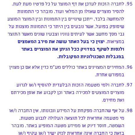
לחברה הזכות לעדכן את דף המוצר על כל פרטיו מעת לעת.
להסיר מוצרים שאזלו מן המלאי ועוד. מובהר כי התמונות
להמחשה בלבד, ייתכן שינויים בין התמונות ובין המוצר המוצע
שיסופק בפועל, אשר נובעים בין היתר כי התמונות מוצגות על
גבי מסך מחשב אשר לעיתים גווניו וצבעיו שונים מאשר התוצר
במציאות.
יצוין כי בעל האתר עושה את מירב המאמצים
ולנסות לשקף במדויק ככל הניתן את המוצרים באתר
במגבלות הטכנולוגיות המקובלות.
המחירים המצוינים באתר כוללים מע"מ כדין אלא אם כן מצוין
במפורש אחרת.
לחברה ולמי מטעמה הזכות הבלעדית להוסיף ו/או לגרוע
מוצרים המוצעים למכירה באתר וכן לקבוע את אופן מכירתם
ואת מחירם.
על אף שהחברה מפקחת על המידע ונכונותו, אין החברה ו/או
מי מטעמה אחראית לכל תוצאה העלולה לנבוע מטעות,
השמטה, חוסר דיוק או ממידע מטעה המופיע באתר. מובהר
בזאת כי החברה אינה אחראית לנזק ישיר ו/או עקיף ו/או