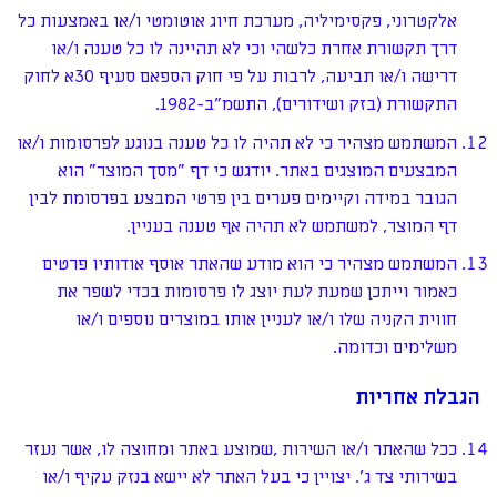
אלקטרוני, פקסימיליה, מערכת חיוג אוטומטי ו/או באמצעות כל
דרך תקשורת אחרת כלשהי וכי לא תהיינה לו כל טענה ו/או
דרישה ו/או תביעה, לרבות על פי חוק הספאם סעיף 30א לחוק
התקשורת (בזק ושידורים), התשמ"ב-1982.
המשתמש מצהיר כי לא תהיה לו כל טענה בנוגע לפרסומות ו/או
המבצעים המוצגים באתר. יודגש כי דף "מסך המוצר" הוא
הגובר במידה וקיימים פערים בין פרטי המבצע בפרסומת לבין
דף המוצר, למשתמש לא תהיה אף טענה בעניין.
המשתמש מצהיר כי הוא מודע שהאתר אוסף אודותיו פרטים
כאמור וייתכן שמעת לעת יוצג לו פרסומות בכדי לשפר את
חווית הקניה שלו ו/או לעניין אותו במוצרים נוספים ו/או
משלימים וכדומה.
הגבלת אחריות
ככל שהאתר ו/או השירות ,שמוצע באתר ומחוצה לו, אשר נעזר
בשירותי צד ג'. יצויין כי בעל האתר לא יישא בנזק עקיף ו/או