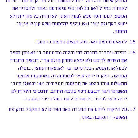
הונפק אישור להזמנה. יש על המשתמש ליצור קשר עם השירות
לקוחות במייל ו/או בטלפון כפי שיפורסם באתר ולהסדיר את
הנושא. למען הסר ספק לבעל האתר לא תהיה כל אחריות ולא
יישא באף נזק ישיר ו/או עקיף להזמנות שלא קיבלו אישור
הזמנה.
לתנאים נוספים ראה פרק תנאים נוספים בהמשך.
במידה ויתברר לחברה לפי נהליה ומדיניותה כי לא ניתן לספק
את הפריט לרוכש ולא ימצא פתרון הולם אחר, רשאית החברה
לבטל את העסקה בכל מועד עד לאספקת המוצר. בוטלה
העסקה, הלקוח יהיה זכאי לכספו חזרה באמצעות אמצעי
התשלום אותו ביצע את ההזמנה המקורית ו/או יבוטלו חיובי
האשראי ו/או יתבצע זיכוי בגובה החיוב, יודגש כי הלקוח לא
יהיה זכאי לפיצוי כלשהו מכל סוג בשל ביטול העסקה.
על הלקוח ליידע את החברה באם הפריט לא התקבל בתקופת
האספקה הנקובה באתר.