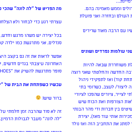
דמיינת…
ולים וממש מאמינה בהם.
מה הפריט של "לה לונה" שהכי נ
 העולם ובחזרה ואני פועלת
עצרתי רגע כדי לבחור ולא הצלח
שיו עם הרבה מאוד שרירים
בכל יצירה יש משהו מרגש וחדש, 
סנדלים, אני מתרגשת כמו ילדה קט
י עולמות נפרדים ושונים
אפשר לראות את זה גם בקצב היצי
האחרונה עיצבתי בגדים חדשים, ק
לת משוחררת שבאה להיות
סופר מתרגשת להשיק את "LA LUNA SHOES"
יבה החדשה והחלטתי שאני רוצה
חת קוד) ואז לתפקידי ניהול
עכשיו כשפתחת את הבית של "לה
 ליצור/ לעצב, כשרומי בתי
התחלתי לצייר, ציורים שהפכו לציורי
ברור שיש!
לאות הצורפות ואת הכוח שיש
טים בין חברות ודי מהר הבנתי
זה לא סוד שהרבה זמן חלמתי על 
ירות אותי עוד מאז), יצירת
"לה לונה" מעבר לגבולות הדמיון.
צד הקריירה שלי. לפני 8 שנים החלטתי למתג את התחביב הזה ואז נולד