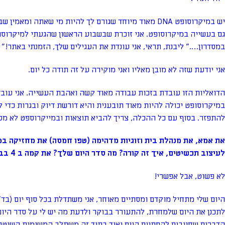
יש במיקרוסופט DNA מאוד מיוחד שגורם לך להיות מי שאתה ומ
גם בעשייה במיקרוסופט. אני זוכרת שבשבוע הראשון שהגעתי למיקרוסו
במסדרון…." ליבנת, תראי, אני עונדת את העגילים שלך, הזמנתי באתר!"
אני יודעת שזה לא מובן מאליו ואני מוקירה על זה תודה כל יום.
הדואליות הזו עובדת בזכות עבודה מאוד קשה ואהבת העשייה. אני עוב
במיקרוסופט יכולה להיות מאוד תובענית והיא דורשת דיוק ובגרות כדי ל
להתפזר. בסוף עם כל ההכלה, צריך להביא תוצאות ובמייקרוספט לא מס
את אמא, את מנהלת בית וזוגיות מדהימה (טפו חמסה) את מחזיקה 
לעיצוב תכשיטים, איך זה קורה? מה סדר היום שלך? את קמה ב 4 בבוקר?
לא פשוט, אבל אפשרי!
היום שלי מתחיל מוקדם ומסתיים מאוחר, אני משתדלת בכל סוף יום (ב
לתכנן את היום שלמחרת, להתעורר בבוקר ולדעת מה יש לי על סדר היום
הדברים שחייבים להסתיים היום ואיך בתוך זה משתלב המשימות השוטפו