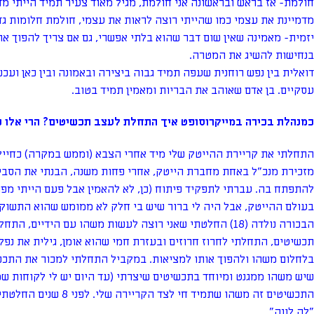
חולמת- אז בראש ובראשונה אני חולמת, מגיל מאוד צעיר תמיד הייתי מ
מדמיינת את עצמי כמו שהייתי רוצה לראות את עצמי, חולמת חלומות גד
יזמית- מאמינה שאין שום דבר שהוא בלתי אפשרי, גם אם צריך להפוך את
בנחישות להשיג את המטרה.
דואלית בין נפש רוחנית שעפה תמיד גבוה ביצירה ובאמונה ובין כאן ועכ
עסקיים. בן אדם שאוהב את הבריות ומאמין תמיד בטוב.
כמנהלת בכירה במייקרוסופט איך התחלת לעצב תכשיטים? הרי אלו שנ
התחלתי את קריירת ההייטק שלי מיד אחרי הצבא (וממש במקרה) כחיי
מזכירת מנכ"ל באחת מחברת הייטק, אחרי פחות משנה, הבנתי את הסב
להתפתח בה. עברתי לתפקיד פיתוח (כן, לא להאמין אבל פעם הייתי מפת
בעולם ההייטק, אבל היה לי ברור שיש בי חלק לא ממומש שהוא התשוקה
הבכורה נולדה (18) החלטתי שאני רוצה לעשות משהו עם הידיים, 
תכשיטים, התחלתי לחרוז חרוזים ובעזרת חמי שהוא אומן, גילית את נפ
בלחלום משהו ולהפוך אותו למציאות. במקביל התחלתי למכור את התכשי
שיש משהו ממגנט ומיוחד בתכשיטים שיצרתי (עד היום יש לי לקוחות שמכ
התכשיטים זה משהו שתמיד חי ל
"לה לונה".