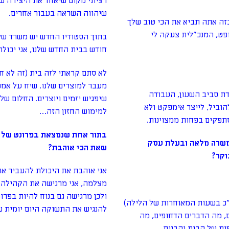
רציתי מקום שיאחד את היצירה שלנ
שיהווה השראה בעבור אחרים.
אמין שבזה אתה תביא את הכי טוב שלך
פט, המנכ"לית צעקה לי
בתוך הסטודיו החדש יש משרד של
חודש בבית החדש שלנו, אני יכולה
לא סתם קראתי לזה בית (זה לא חנ
מעבר למוצרים שלנו. שיח על אמנו
דת סביב השעון, העבודה
שיפגיש יזמים ויוצרים. החלום של
הוביל, לייצר אימפקט ולא
למימוש החזון הזה…
תפקים בפחות ממצוינות.
בתור אחת שנמצאת בפרונט של ה
במשרה מלאה ובעלת עסק
שאת הכי אוהבת?
אני אוהבת את היכולת להעביר את
מצלמה, אני מרגישה את הקהילה 
ולכן מרגישה גם בנוח להיות בפרו
ד"כ בשעות המאוחרות של הלילה)
להנגיש את התשוקה היום יומית של
, מה הדברים הדחופים, מה
ת של הבית והבנות.