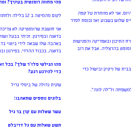
מהי מחווה רומנטית בעיניך? ומ
אוחר בשעה 8 כבר מתחילה את היום, אני לא מוותרת על קפה
לקום מהמיטה ב 12 בלילה ולחתוך לך אבטיח, כי פשוט בא לך (ואת לא בהריון):)
ם שלוש בשבוע ואז נכנסת לסדר
אני חושבת שרומנטיקה לא צריכה ל
בדאגה ובפירגון. זכיתי בבעל ושות
רח התיכון ובאפריקה והפגישות
באהבה שלו שבאה לידי ביטוי בדב
וסופט בהרצליה. אבל את רוב
בדאגה, בכבוד ההדדי, בפירגון וב
מהו הגילטי פלז'ר שלך? בכל ז
בית של ניקיון ובישול כדי
כדי להירגע רגע?
שקית גדולה של ביסלי גריל
משפחה ול"לה לונה".
בלוגים נוספים שתאהבו:
עשר שאלות עם קרן בר גיל
תשע שאלות עם גל דריבלט