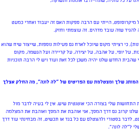
ו על כל גווניה, שתהייה בו אומנות ותשוקה,
 מיקרוסופט, הייתי עם הרבה ספקות האם זה יעבוד ואחרי כמעט
 להגיד שזה עובד מדהים. זה עוצמתי וחזק.
ות), כי רציתי מקום שיוכל לארח גם פעילות נוספות, שייצור שיח שהוא
ת, על יופי, על אהבה, על יצירה, על קריירה ועל הגשמה, מקום
י שהבית החדש שלנו יהיה משכן לכל זאת ועוד ויש לי הרבה תוכניות
מותג שלך ומצטלמת עם הפריטים של "לה לונה", מה החלק אצלך
 התחושות שלי בצורה הכי אוטנטית שיש. אין לי בעיה לדבר מול
שלנו קרוב גם דרך המסך, אני אוהבת את המסך ואוהבת את המצלמה
נט, לדבר בסטורי ולהצטלם עם כל בגד או תכשיט, זה מבחינתי עוד דרך
י ל"לה לונה".