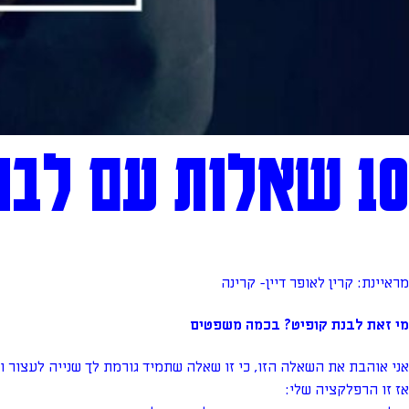
10 שאלות עם לבנת קופיט
מראיינת: קרין לאופר דיין- קרינה
מי זאת לבנת קופיט? בכמה משפטים
אני אוהבת את השאלה הזו, כי זו שאלה שתמיד גורמת לך שנייה לעצור ו
אז זו הרפלקציה שלי: